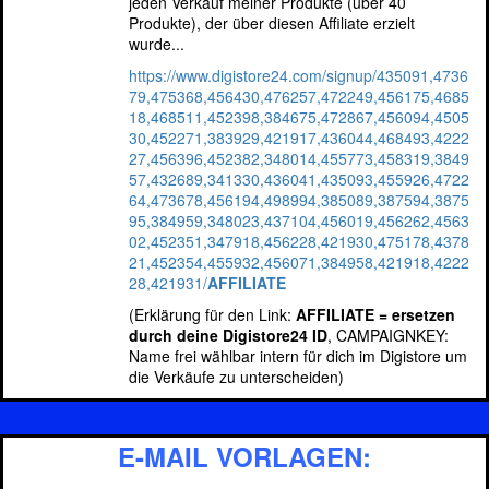
jeden Verkauf meiner Produkte (über 40
Produkte), der über diesen Affiliate erzielt
wurde...
https://www.digistore24.com/signup/435091,4736
79,475368,456430,476257,472249,456175,4685
18,468511,452398,384675,472867,456094,4505
30,452271,383929,421917,436044,468493,4222
27,456396,452382,348014,455773,458319,3849
57,432689,341330,436041,435093,455926,4722
64,473678,456194,498994,385089,387594,3875
95,384959,348023,437104,456019,456262,4563
02,452351,347918,456228,421930,475178,4378
21,452354,455932,456071,384958,421918,4222
28,421931/
AFFILIATE
(Erklärung für den Link:
AFFILIATE = ersetzen
durch deine Digistore24 ID
, CAMPAIGNKEY:
Name frei wählbar intern für dich im Digistore um
die Verkäufe zu unterscheiden)
E-MAIL VORLAGEN: