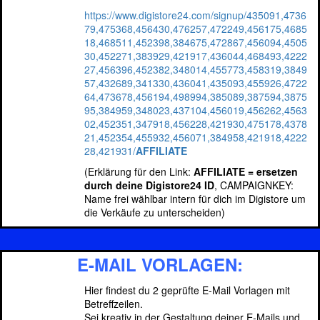
https://www.digistore24.com/signup/435091,4736
79,475368,456430,476257,472249,456175,4685
18,468511,452398,384675,472867,456094,4505
30,452271,383929,421917,436044,468493,4222
27,456396,452382,348014,455773,458319,3849
57,432689,341330,436041,435093,455926,4722
64,473678,456194,498994,385089,387594,3875
95,384959,348023,437104,456019,456262,4563
02,452351,347918,456228,421930,475178,4378
21,452354,455932,456071,384958,421918,4222
28,421931/
AFFILIATE
(Erklärung für den Link:
AFFILIATE = ersetzen
durch deine Digistore24 ID
, CAMPAIGNKEY:
Name frei wählbar intern für dich im Digistore um
die Verkäufe zu unterscheiden)
E-MAIL VORLAGEN:
Hier findest du 2 geprüfte E-Mail Vorlagen mit
Betreffzeilen.
Sei kreativ in der Gestaltung deiner E-Mails und