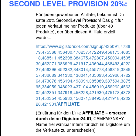
SECOND LEVEL PROVISION 20%:
Für jeden geworbenen Affiliate, bekommst Du
satte 20% SecondLevel Provision! Das gilt für
jeden Verkauf meiner Produkte (über 40
Produkte), der über diesen Affiliate erzielt
wurde...
https://www.digistore24.com/signup/435091,4736
79,475368,456430,476257,472249,456175,4685
18,468511,452398,384675,472867,456094,4505
30,452271,383929,421917,436044,468493,4222
27,456396,452382,348014,455773,458319,3849
57,432689,341330,436041,435093,455926,4722
64,473678,456194,498994,385089,387594,3875
95,384959,348023,437104,456019,456262,4563
02,452351,347918,456228,421930,475178,4378
21,452354,455932,456071,384958,421918,4222
28,421931/
AFFILIATE
(Erklärung für den Link:
AFFILIATE = ersetzen
durch deine Digistore24 ID
, CAMPAIGNKEY:
Name frei wählbar intern für dich im Digistore um
die Verkäufe zu unterscheiden)