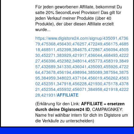
Für jeden geworbenen Affiliate, bekommst Du
satte 20% SecondLevel Provision! Das gilt für
jeden Verkauf meiner Produkte (über 40
Produkte), der über diesen Affiliate erzielt
wurde...
https://www.digistore24.com/signup/435091,4736
79,475368,456430,476257,472249,456175,4685
18,468511,452398,384675,472867,456094,4505
30,452271,383929,421917,436044,468493,4222
27,456396,452382,348014,455773,458319,3849
57,432689,341330,436041,435093,455926,4722
64,473678,456194,498994,385089,387594,3875
95,384959,348023,437104,456019,456262,4563
02,452351,347918,456228,421930,475178,4378
21,452354,455932,456071,384958,421918,4222
28,421931/
AFFILIATE
(Erklärung für den Link:
AFFILIATE = ersetzen
durch deine Digistore24 ID
, CAMPAIGNKEY:
Name frei wählbar intern für dich im Digistore um
die Verkäufe zu unterscheiden)