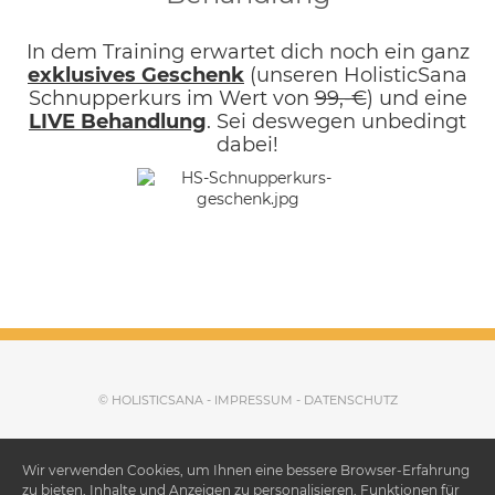
In dem Training erwartet dich noch ein ganz
exklusives Geschenk
(unseren HolisticSana
Schnupperkurs im Wert von
99,-€
) und eine
LIVE Behandlung
. Sei deswegen unbedingt
dabei!
© HOLISTICSANA -
IMPRESSUM
-
DATENSCHUTZ
Wir verwenden Cookies, um Ihnen eine bessere Browser-Erfahrung
zu bieten, Inhalte und Anzeigen zu personalisieren, Funktionen für