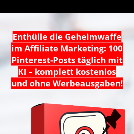
Enthülle die Geheimwaffe
im Affiliate Marketing: 100
Pinterest-Posts täglich mit
KI – komplett kostenlos
und ohne Werbeausgaben!