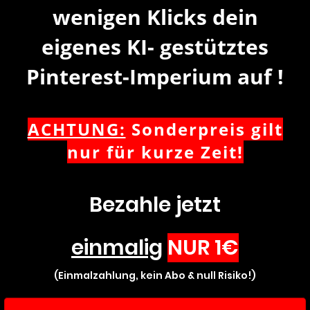
wenigen Klicks dein
eigenes KI- gestütztes
Pinterest-Imperium auf
!
ACHTUNG:
Sonderpreis gilt
nur für kurze Zeit!
Bezahle jetzt
einmalig
NUR 1€
(Einmalzahlung, kein Abo & null Risiko!)