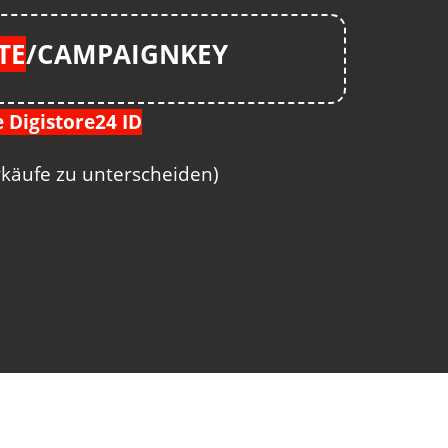
TE
/CAMPAIGNKEY
 Digistore24 ID
rkäufe zu unterscheid
en)