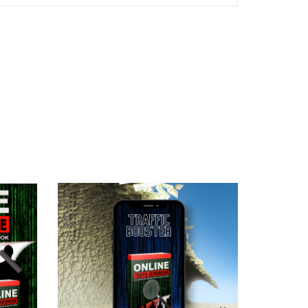
 zu müssen?
avon profitieren kannst!
ind dir Einnahmen
quasi so gut wie