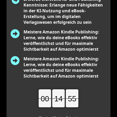
Kenntnisse:
Erlange neue Fähigkeiten
in der KI-Nutzung und eBook-
Erstellung, um im digitalen
Verlagswesen erfolgreich zu sein
Meistere Amazon Kindle Publishing:
Lerne, wie du deine eBooks effektiv
veröffentlichst und für maximale
Sichtbarkeit auf Amazon optimierst
Meistere Amazon Kindle Publishing:
Lerne, wie du deine eBooks effektiv
veröffentlichst und für maximale
Sichtbarkeit auf Amazon optimierst
00
00
00
14
14
14
55
55
56