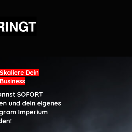
RINGT
Skaliere Dein
Business
annst SOFORT
en und dein eigenes
agram Imperium
den!