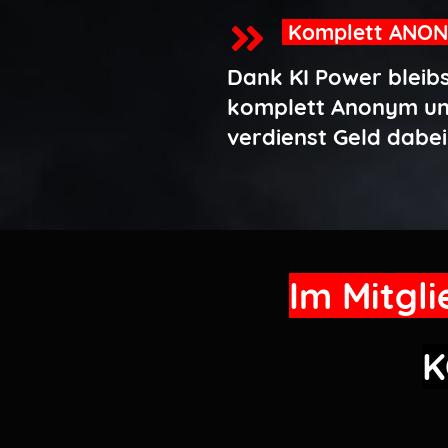
Komplett ANO
Dank KI Power bleib
komplett Anonym u
verdienst Geld dabei
Im Mitgl
K