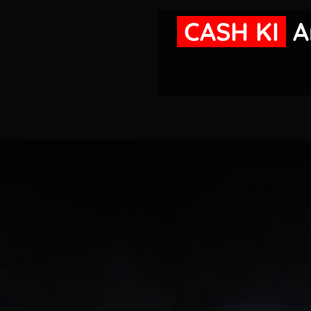
CASH KI
A