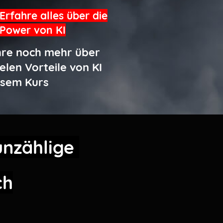
Erfahre alles über die
Power von KI
hre noch mehr über
ielen Vorteile von KI
esem Kurs
unzählige
ch