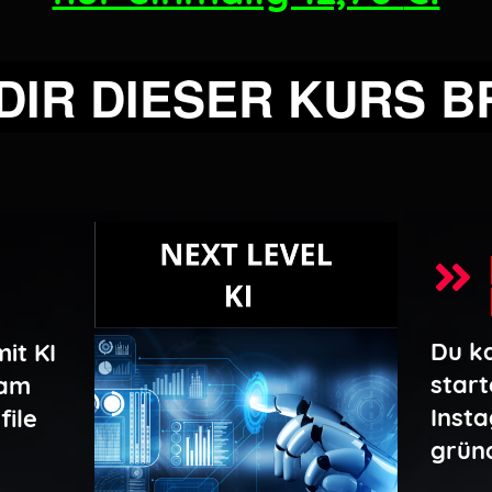
DIR DIESER KURS B
Du k
it KI
start
ram
Inst
file
grün