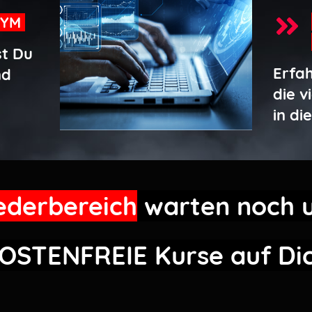
NYM
st Du
Erfa
nd
die v
in di
iederbereich
warten noch 
OSTENFREIE
Kurse auf Di