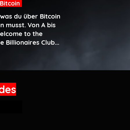
Bitcoin
 was du über Bitcoin
n musst. Von A bis
Welcome to the
e Billionaires Club...
edes
hlige