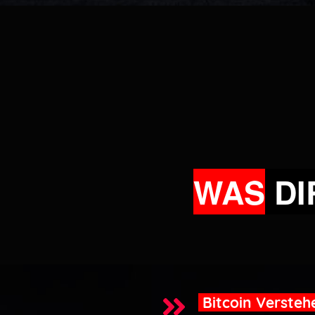
WAS
DI
Bitcoin Verste