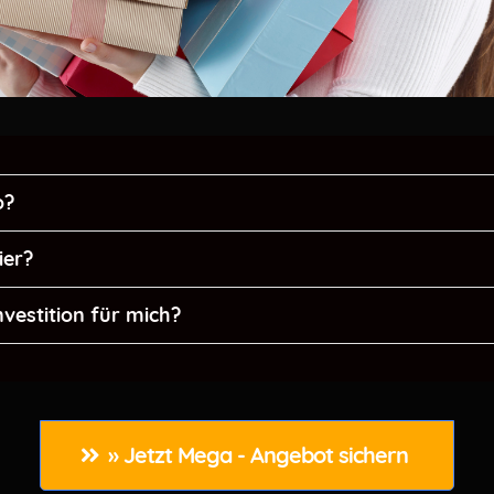
o?
rbeaktion
EINMALIG 29,90 Euro.
ier?
tcoin Dich zum Millionär machen wird
nvestition für mich?
 Billionärs
 rockst Du die Szene
» Jetzt Mega - Angebot sichern 
Tricks