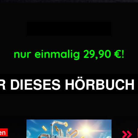
statt 29,90 Euro
nur einmalig 29,90
€!
R DIESES HÖRBUCH
hen