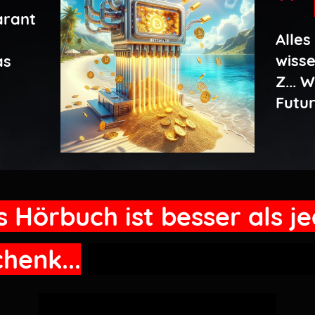
arant
Alles
wisse
as
Z... 
Futur
 Hörbuch ist besser als j
henk...
warten noch unzä
Geschenke auf Dich