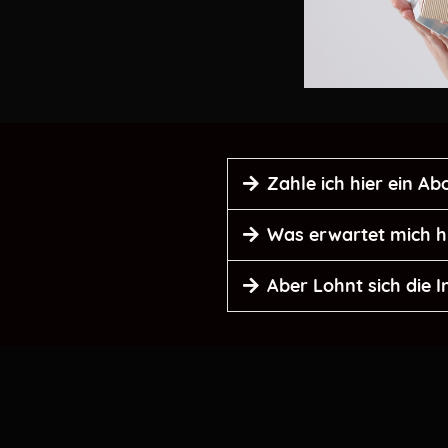
Zahle ich hier ein Ab
Das Bundle kostet
in der We
Was erwartet mich h
Knapp 45 Minuten, warum Bi
Aber Lohnt sich die I
ABER SOWAS VON!!!
✅
Perfekt für alle Future
✅ Mit dieser Investition
✅
Praktische Tipps und 