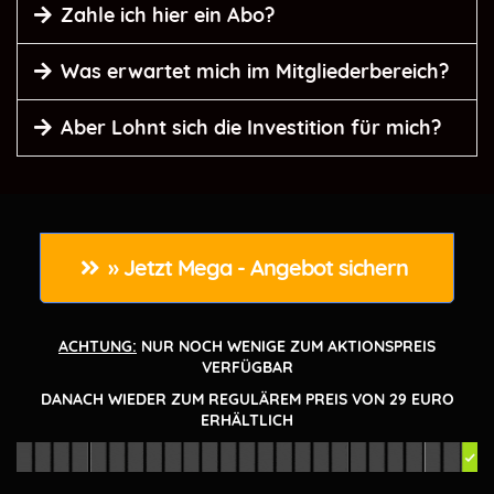
Zahle ich hier ein Abo?
Das Bundle kostet in der Werbeaktion EINMALIG 0
Was erwartet mich im Mitgliederbereich?
Euro.
Wir dürfen noch nicht zu viel verraten, aber hier zeigt
Aber Lohnt sich die Investition für mich?
Dir ein Super Affiliate, wie auch Du zu einem Super
Affiliate werden kannst...
ABER SOWAS VON!!!
✅
Perfekt für Affiliates und Vendoren
✅ Mit diesen Chat GPT Methoden rockst Du
» Jetzt Mega - Angebot sichern 
die Szene
✅
Praktische Tipps und Tricks
ACHTUNG:
NUR NOCH WENIGE ZUM AKTIONSPREIS
✅ Durch den Zugang in unserem
VERFÜGBAR
Mitgliederbereich, bekommst Du noch viel
DANACH WIEDER ZUM REGULÄREM PREIS VON 29 EURO
ERHÄLTLICH
mehr Content Power (auch kostenfreier
Content)