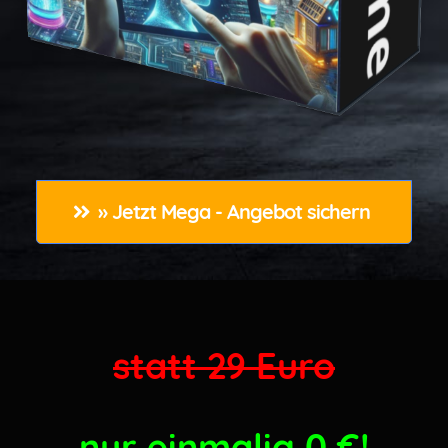
» Jetzt Mega - Angebot sichern 
statt 29 Euro
nur einmalig 0
€!