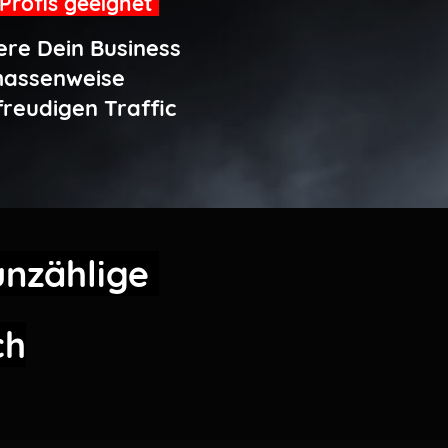
Profis geeignet
ere Dein Business
massenweise
reudigen Traffic
unzählige
ch