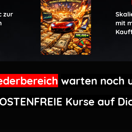
c zur
Skali
n
mit 
Kauff
iederbereich
warten noch 
OSTENFREIE
Kurse auf Di