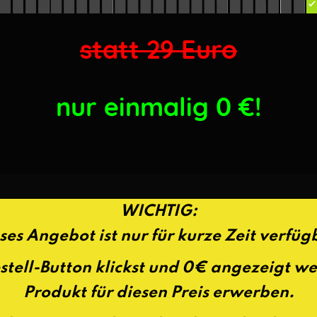
statt 29 Euro
nur einmalig 0
€!
WICHTIG:
ses Angebot ist nur für kurze Zeit verfüg
tell-Button klickst und 0€ angezeigt w
Produkt für diesen Preis erwerben.