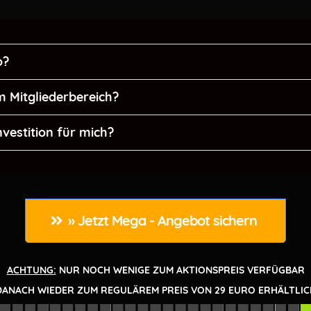
o?
rbeaktion EINMALIG 0 Euro.
 Mitgliederbereich?
 verraten, aber hier zeigt Dir ein Super Affiliate, wie auch 
nvestition für mich?
s und Vendoren
thoden rockst Du die Szene
» Jetzt Mega - Angebot sichern 
Tricks
nserem Mitgliederbereich, bekommst Du noch viel
ACHTUNG:
NUR NOCH WENIGE ZUM AKTIONSPREIS VERFÜGBAR
nt)
DANACH WIEDER ZUM REGULÄREM PREIS VON 29 EURO ERHÄLTLIC