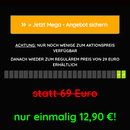
✅
Perfekt für Affiliates und Vendoren
✅ Mit diesen Canva Methoden rockst Du die
» Jetzt Mega - Angebot sichern 
Szene
✅
Praktische Tipps und Tricks
ACHTUNG:
NUR NOCH WENIGE ZUM AKTIONSPREIS
✅ Durch den Zugang in unserem
VERFÜGBAR
Mitgliederbereich, bekommst Du noch viel
DANACH WIEDER ZUM REGULÄREM PREIS VON 29 EURO
ERHÄLTLICH
mehr Content Power (auch kostenfreier
Content)
statt 69 Euro
nur einmalig 12,90
€!