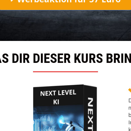
S DIR DIESER KURS BRI
D
m
b
I
k