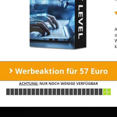
A
o
W
k
Werbeaktion für 57 Euro
ACHTUNG:
NUR NOCH WENIGE VERFÜGBAR