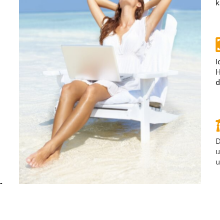
k
I
H
d
D
u
u
-