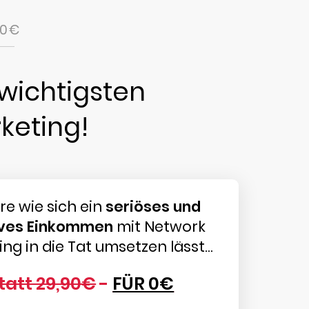
 0€
 wichtigsten
keting!
re wie sich ein
seriöses und
ves Einkommen
mit Network
ng in die Tat umsetzen lässt...
tatt 29,90€
-
FÜR 0€