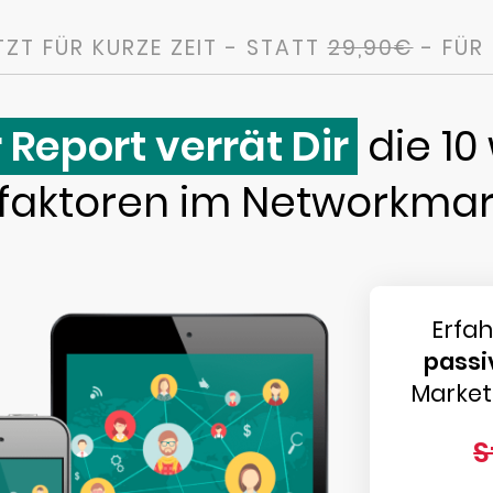
TZT FÜR KURZE ZEIT - STATT
29,90€
- FÜR
 Report verrät Dir
die 10
sfaktoren im Networkmar
Erfah
passi
Marketi
S