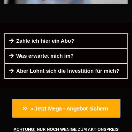
Zahle ich hier ein Abo?
Das Bundle kostet in der Werbeaktion EINMALIG 0
Was erwartet mich im?
Euro.
Wir dürfen noch nicht zu viel verraten, aber hier zeigt
Aber Lohnt sich die Investition für mich?
Dir ein Super Affiliate, wie auch Du zu einem Super
Affiliate werden kannst...
ABER SOWAS VON!!!
✅
Perfekt für Affiliates und Vendoren
✅ Mit diesen Chat GPT Methoden rockst Du
» Jetzt Mega - Angebot sichern 
die Szene
✅
Praktische Tipps und Tricks
ACHTUNG:
NUR NOCH WENIGE ZUM AKTIONSPREIS