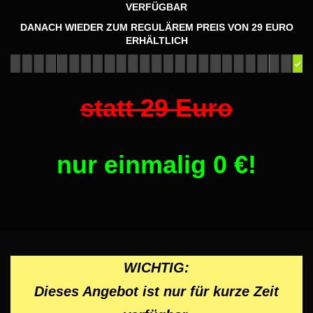
✅ Durch den Zugang in unserem
VERFÜGBAR
Mitgliederbereich, bekommst Du noch viel
DANACH WIEDER ZUM REGULÄREM PREIS VON 29 EURO
mehr Content Power (auch kostenfreier
ERHÄLTLICH
Content)
statt 29 Euro
nur einmalig 0
€!
WICHTIG:
Dieses Angebot ist nur für kurze Zeit