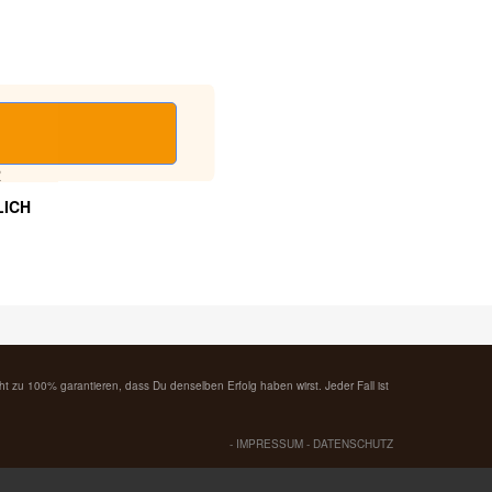
R
LICH
cht zu 100% garantieren, dass Du denselben Erfolg haben wirst. Jeder Fall ist
-
IMPRESSUM
-
DATENSCHUTZ