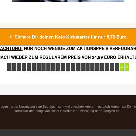
Sichere Dir deinen Keto Kickstarter für nur 5,70 Euro
ACHTUNG:
NUR NOCH WENIGE ZUM AKTIONSPREIS VERFÜGBA
ACH WIEDER ZUM REGULÄREM PREIS VON 24,99 EURO ERHÄLT
haben mit der Umsetzung ihrer Strategien sehr viel erreichen können - natürlich können sie Dir ni
individuell und hängt von seiner individuellen Umsetzung der Strategien ab.