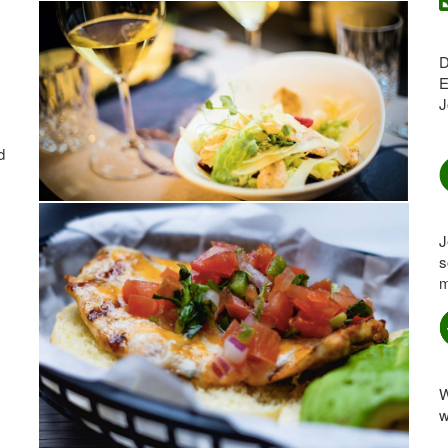
D
E
J
d
J
s
m
W
w