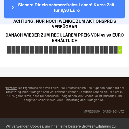
Sichere Dir ein schmerzfreies Leben! Kurze Zeit 
für 9,90 Euro
ACHTUNG:
NUR NOCH WENIGE ZUM AKTIONSPREIS
VERFÜGBAR
DANACH WIEDER ZUM REGULÄREM PREIS VON 49,99 EURO
ERHÄLTLICH
*
Hinweis:
Die Ergebnisse sind von Fall zu Fall unterschiedlich. Die Experten haben mit der
Umsetzung ihrer Strategien sehr viel erreichen können - natürlich können sie Dir nicht zu
100% garantieren, dass Du denselben Erfolg haben wirst. Jeder Fall ist individuell und
hängt von seiner individuellen Umsetzung der Strategien ab.
-
IMPRESSUM
-
DATENSCHUTZ
Wir verwenden Cookies, um Ihnen eine bessere Browser-Erfahrung zu