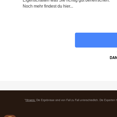
Eigenschaften was Sie richtig gut beherrschen.
Noch mehr findest du hier...
DAN
*
Hinweis:
Die Ergebnisse sind von Fall zu Fall unterschiedlich. Die Experten 