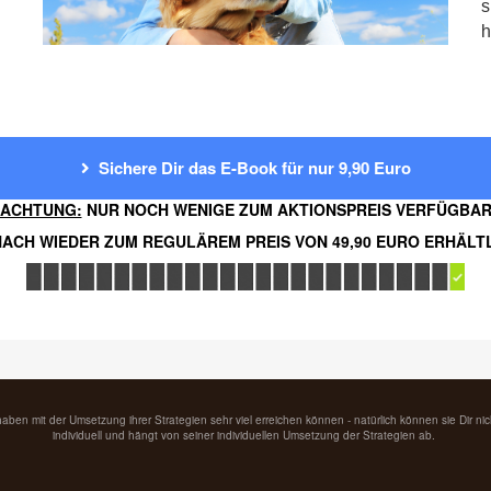
s
h
Sichere Dir das E-Book für nur 9,90 Euro
ACHTUNG:
NUR NOCH WENIGE ZUM AKTIONSPREIS VERFÜGBA
ACH WIEDER ZUM REGULÄREM PREIS VON 49,90 EURO ERHÄLT
haben mit der Umsetzung ihrer Strategien sehr viel erreichen können - natürlich können sie Dir ni
individuell und hängt von seiner individuellen Umsetzung der Strategien ab.