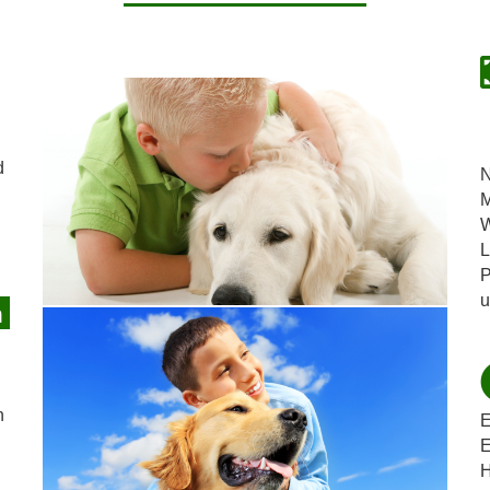
d
N
M
W
L
P
u
h
n
E
E
H