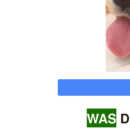
WAS
D