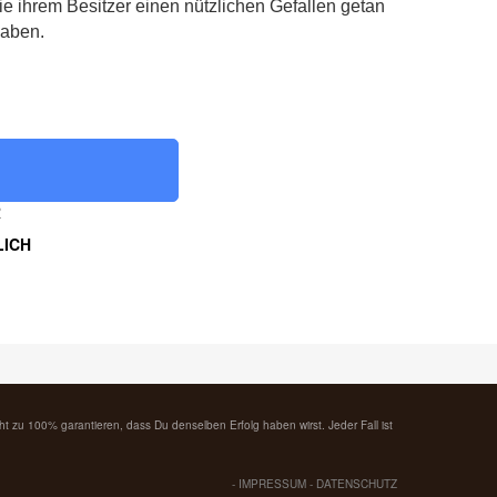
ie ihrem Besitzer einen nützlichen Gefallen getan
aben.
R
LICH
cht zu 100% garantieren, dass Du denselben Erfolg haben wirst. Jeder Fall ist
-
IMPRESSUM
-
DATENSCHUTZ