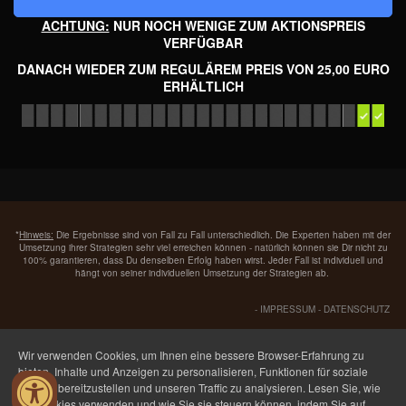
ACHTUNG:
NUR NOCH WENIGE ZUM AKTIONSPREIS
VERFÜGBAR
DANACH WIEDER ZUM REGULÄREM PREIS VON 25,00 EURO
ERHÄLTLICH
*
Hinweis:
Die Ergebnisse sind von Fall zu Fall unterschiedlich. Die Experten haben mit der
Umsetzung ihrer Strategien sehr viel erreichen können - natürlich können sie Dir nicht zu
100% garantieren, dass Du denselben Erfolg haben wirst. Jeder Fall ist individuell und
hängt von seiner individuellen Umsetzung der Strategien ab.
-
IMPRESSUM
-
DATENSCHUTZ
Wir verwenden Cookies, um Ihnen eine bessere Browser-Erfahrung zu
bieten, Inhalte und Anzeigen zu personalisieren, Funktionen für soziale
Medien bereitzustellen und unseren Traffic zu analysieren. Lesen Sie, wie
wir Cookies verwenden und wie Sie sie steuern können, indem Sie auf