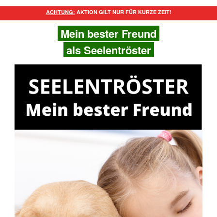
ACHTUNG:
AKTION GILT NUR FÜR KURZE ZEIT!
Mein bester Freund
als Seelentröster