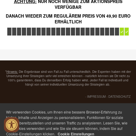
ACHTUNG:
NUR NOCH WENIGE ZUM AKTIONSPREIS
VERFÜGBAR
DANACH WIEDER ZUM REGULÄREM PREIS VON 49,90 EURO
ERHÄLTLICH
*
Hinweis:
Die Ergebnisse sind von Fall zu Fall unterschiedlich. Die Experten haben mit der
Umsetzung ihrer Strategien sehr viel erreichen können - natürlich können sie Dir nicht zu
100% garantieren, dass Du denselben Erfolg haben wirst. Jeder Fall ist individuell und
hängt von seiner individuellen Umsetzung der Strategien ab.
-
IMPRESSUM
-
DATENSCHUTZ
Wir verwenden Cookies, um Ihnen eine bessere Browser-Erfahrung zu
bieten, Inhalte und Anzeigen zu personalisieren, Funktionen für soziale
Medien bereitzustellen und unseren Traffic zu analysieren. Lesen Sie, wie
wir Cookies verwenden und wie Sie sie steuern können, indem Sie auf
Cookie-Einstellungen klicken.
Cookie Einstellungen