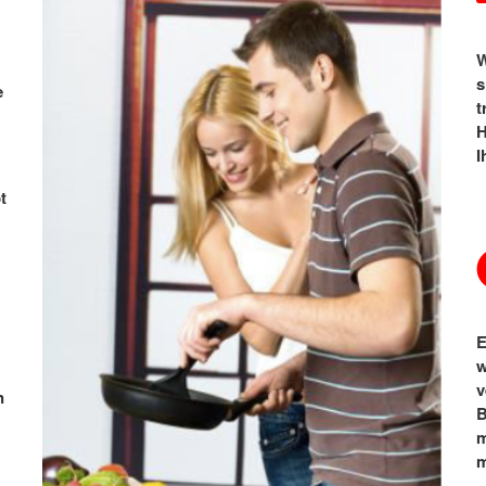
W
s
e
t
H
I
t
E
w
v
n
B
m
m