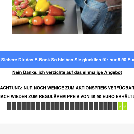
Sichere Dir das E-Book So bleiben Sie glücklich für nur 9,90 Eu
Nein Danke, ich verzichte auf das einmalige Angebot
ACHTUNG:
NUR NOCH WENIGE ZUM AKTIONSPREIS VERFÜGBA
ACH WIEDER ZUM REGULÄREM PREIS VON 49,90 EURO ERHÄLT