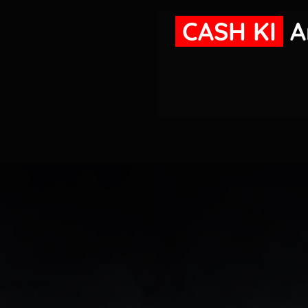
CASH KI
A