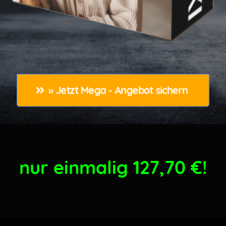
» Jetzt Mega - Angebot sichern 
nur einmalig 127,70
€!