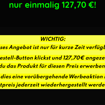
nur einmalig 127,70
€!
WICHTIG:
ses Angebot ist nur für kurze Zeit verfüg
stell-Button klickst und 127,70€ angez
du das Produkt für diesen Preis erwerben
s dies eine vorübergehende Werbeaktion i
preis jederzeit wiederhergestellt werd