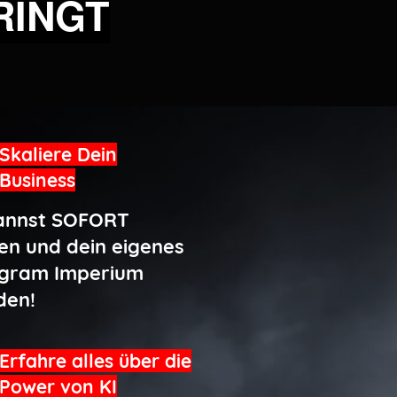
RINGT
Skaliere Dein
Business
annst SOFORT
en und dein eigenes
agram Imperium
den!
Erfahre alles über die
Power von KI