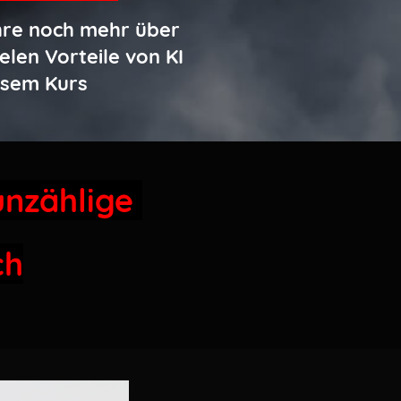
hre noch mehr über
ielen Vorteile von KI
esem Kurs
unzählige
ch