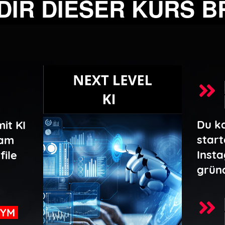
DIR DIESER KURS B
Du k
it KI
start
ram
Inst
file
grün
NYM