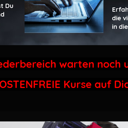
st Du
Erfa
nd
die v
in di
iederbereich
warten noch 
OSTENFREIE
Kurse auf Di