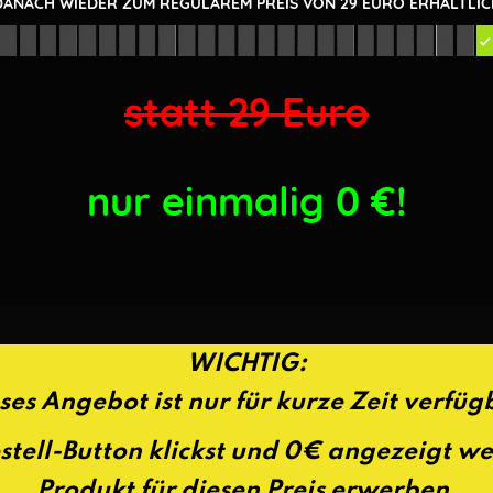
DANACH WIEDER ZUM REGULÄREM PREIS VON 29 EURO ERHÄLTLIC
statt 29 Euro
nur einmalig 0
€!
WICHTIG:
ses Angebot ist nur für kurze Zeit verfüg
tell-Button klickst und 0€ angezeigt w
Produkt für diesen Preis erwerben.