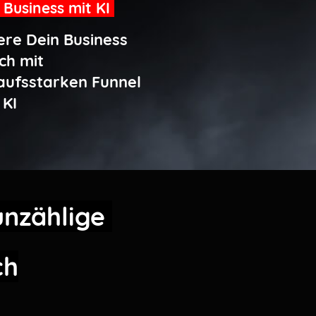
Business mit KI
ere Dein Business
ch mit
aufsstarken Funnel
 KI
unzählige
ch