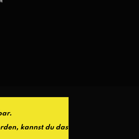
H
bar.
erden, kannst du das