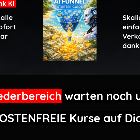
nk KI
alle
Skali
ofort
einfa
bar
Verk
dank
iederbereich
warten noch 
OSTENFREIE
Kurse auf Di