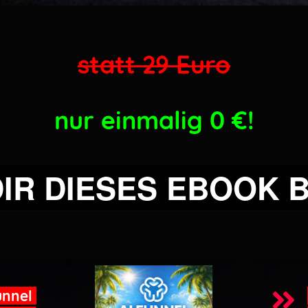
statt 29 Euro
nur einmalig 0
€!
DIR DIESES EBOOK 
unnel