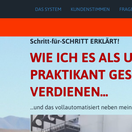
DAS SYSTEM
KUNDENSTIMMEN
FRAG
Schritt-für-SCHRITT ERKLÄRT!
WIE ICH ES ALS
PRAKTIKANT GE
VERDIENEN...
...und das vollautomatisiert neben mein