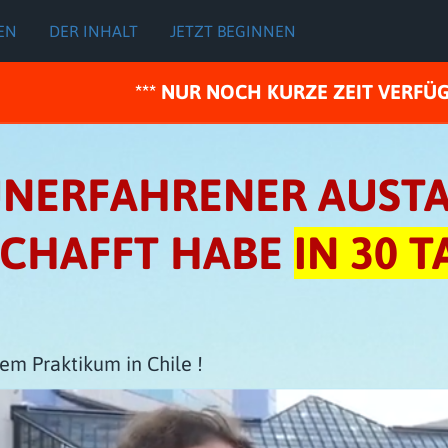
EN
DER INHALT
JETZT BEGINNEN
*** NUR NOCH KURZE ZEIT VERFÜG
 UNERFAHRENER AUST
SCHAFFT HABE
IN 30 T
em Praktikum in Chile !