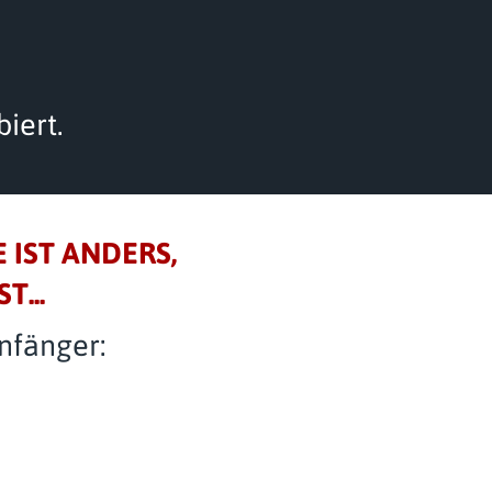
iert.
 IST ANDERS,
T...
Anfänger: