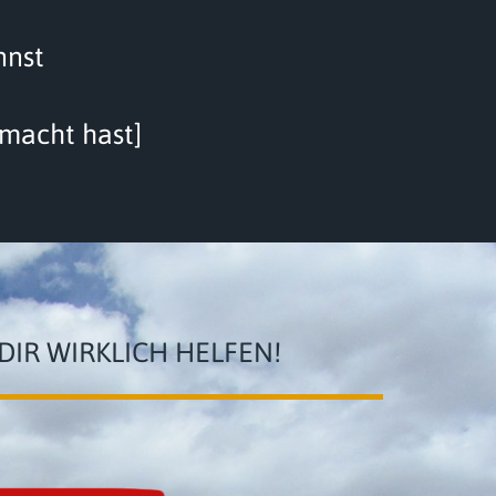
nnst
emacht hast]
IR WIRKLICH HELFEN!