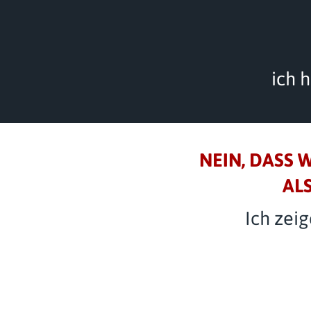
ich 
NEIN, DASS 
ALS
Ich zeig