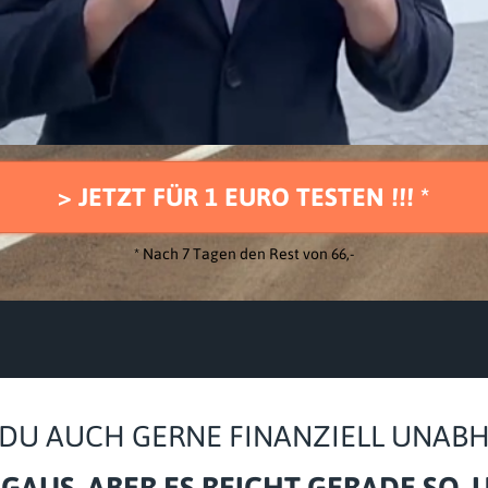
> JETZT FÜR 1 EURO TESTEN !!! *
* Nach 7 Tagen den Rest von 66,-
DU AUCH GERNE FINANZIELL UNAB
GAUS, ABER ES REICHT GERADE SO,