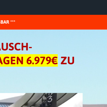
BAR ***
AUSCH-
AGEN 6.979€
ZU