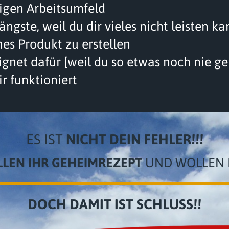
sigen Arbeitsumfeld
gste, weil du dir vieles nicht leisten ka
nes Produkt zu erstellen
eignet dafür [weil du so etwas noch nie g
ir funktioniert
ES IST
NICHT DEIN FEHLER!!!
LEN IHR GEHEIMREZEPT
UND WOLLEN D
DOCH DAMIT IST SCHLUSS!!