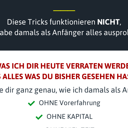
___
Diese Tricks funktionieren
NICHT
,
habe damals als Anfänger alles ausprob
WAS ICH DIR HEUTE VERRATEN WERDE
 ALLES WAS DU BISHER GESEHEN HAS
e dir ganz genau, wie ich damals als 
OHNE Vorerfahrung
OHNE KAPITAL