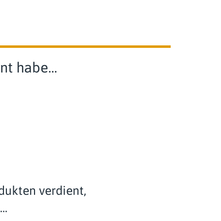
nt habe...
dukten verdient,
..